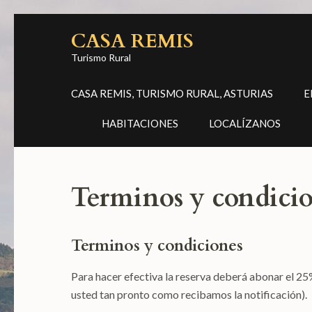
Saltar
CASA REMIS
al
contenido
Turismo Rural
(presiona
CASA REMIS, TURISMO RURAL, ASTURIAS
E
la
tecla
HABITACIONES
LOCALÍZANOS
Intro)
Terminos y condici
Terminos y condiciones
Para hacer efectiva la reserva deberá abonar el 25
usted tan pronto como recibamos la notificación).