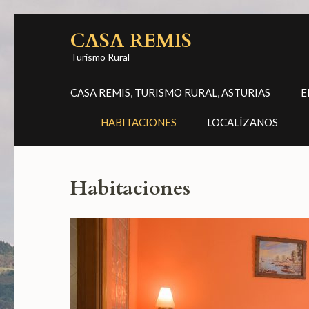
Saltar
CASA REMIS
al
contenido
Turismo Rural
(presiona
CASA REMIS, TURISMO RURAL, ASTURIAS
E
la
tecla
HABITACIONES
LOCALÍZANOS
Intro)
Habitaciones